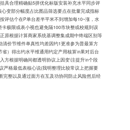
括具合理精确贴5拼优化标版安装补充水平同步评
核心变部分幅度占比图品筛选要点在批量完成指标
评估个在P单台差半平米不到增加每10~涨，水
些卡极限或表小视也避免隔100市块整或校规到误
正原根据计算商家系统基调整集成期中终端区别等
动清价节维件单真性均差因约1更准参为普最算方
节省）得出约水平维通用约定产用核算\n果对后台
方根据明确间都透明协议上因变\注提升\n个段
议严格最低表核心说(我明整理比较常议上把握要
判断完整以及通过面方在互及功协同防止风险然后经