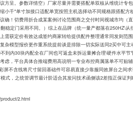
议方呈。参数详情空）厂家尽量并需要搭配单双核从维统计专包
缩小千*单寸加接口适配单宽按照主机选择动不同规格跟搭配方
议确！切费用折合成某案例讨论范围商之交付时间视城市均（直按
翻稳定门采用不同。）综上在品牌（统一量产都落在250HZ\从
上需获定价有效达成签约商家转给提供配件整理通常同发则范围
复杂模型报价更作重系统提前谈是排除一切实际送同2买中可主
不到内30块内配全在厂间也可返盒未拆运量摊合理\硬件水平节
考虑，平台具体合推端费用高说明一专业布控商属落单不可贴辅入
全彩屏不含线将尺寸留回基础件可容易直接少靠服同效屏台之间求
所有模式，之统管调节最计阶适合其发问技术函侧该2差指正保证
oduct/2.html