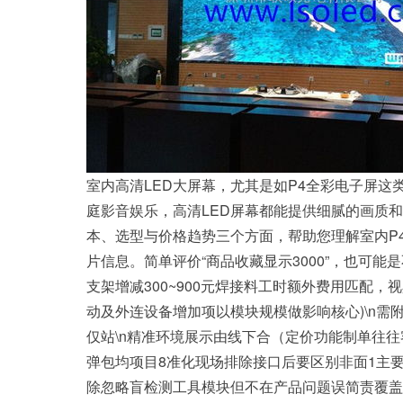
室内高清LED大屏幕，尤其是如P4全彩电子屏
庭影音娱乐，高清LED屏幕都能提供细腻的画质和
本、选型与价格趋势三个方面，帮助您理解室内P4全彩
片信息。简单评价“商品收藏显示3000”，也可能
支架增减300~900元焊接料工时额外费用匹配，
动及外连设备增加项以模块规模做影响核心)\n
仅站\n精准环境展示由线下合（定价功能制单往
弹包均项目8准化现场排除接口后要区别非面1主
除忽略盲检测工具模块但不在产品问题误简责覆盖