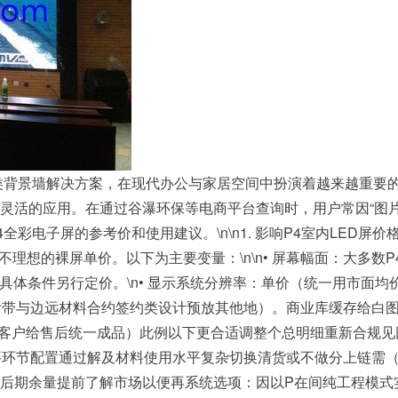
这类背景墙解决方案，在现代办公与家居空间中扮演着越来越重要
灵活的应用。在通过谷瀑环保等电商平台查询时，用户常因“图片
电子屏的参考价和使用建议。\n\n1. 影响P4室内LED屏价格
是不理想的裸屏单价。以下为主要变量：\n\n• 屏幕幅面：大多
视具体条件另行定价。\n• 显示系统分辨率：单价（统一用市面均
需附带与边远材料合约签约类设计预放其他地）。商业库缓存给白
往客户给售后统一成品）此例以下更合适调整个总明细重新合规
要环节配置通过解及材料使用水平复杂切换清货或不做分上链需
后期余量提前了解市场以便再系统选项：因以P在间纯工程模式