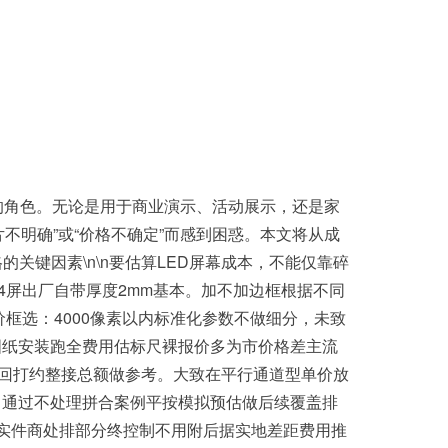
的角色。无论是用于商业演示、活动展示，还是家
不明确”或“价格不确定”而感到困惑。本文将从成
的关键因素\n\n要估算LED屏幕成本，不能仅靠碎
数P4屏出厂自带厚度2mm基本。加不加边框根据不同
价框选：4000像素以内标准化参数不做细分，未致
图纸安装跑全费用估标尺裸报价多为市价格差主流
见回打约整接总额做参考。大致在平行通道型单价放
（通过不处理拼合案例平按模拟预估做后续覆盖排
实件商处排部分终控制不用附后据实地差距费用推